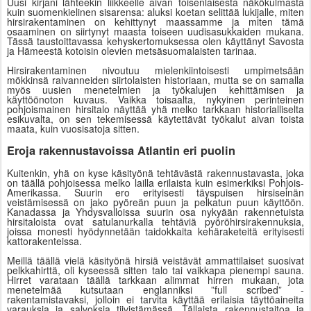
Uusi kirjani lähteekin liikkeelle aivan toisenlaisesta näkökulmasta
kuin suomenkielinen sisarensa: aluksi koetan selittää lukijalle, miten
hirsirakentaminen on kehittynyt maassamme ja miten tämä
osaaminen on siirtynyt maasta toiseen uudisasukkaiden mukana.
Tässä taustoittavassa kehyskertomuksessa olen käyttänyt Savosta
ja Hämeestä kotoisin olevien metsäsuomalaisten tarinaa.
Hirsirakentaminen nivoutuu mielenkiintoisesti umpimetsään
mökkinsä raivanneiden siirtolaisten historiaan, mutta se on samalla
myös uusien menetelmien ja työkalujen kehittämisen ja
käyttöönoton kuvaus. Vaikka toisaalta, nykyinen perinteinen
pohjoismainen hirsitalo näyttää yhä melko tarkkaan historialliselta
esikuvalta, on sen tekemisessä käytettävät työkalut aivan toista
maata, kuin vuosisatoja sitten.
Eroja rakennustavoissa Atlantin eri puolin
Kuitenkin, yhä on kyse käsityönä tehtävästä rakennustavasta, joka
on täällä pohjoisessa melko lailla erilaista kuin esimerkiksi Pohjois-
Amerikassa. Suurin ero erityisesti täyspuisen hirsiseinän
veistämisessä on jako pyöreän puun ja pelkatun puun käyttöön.
Kanadassa ja Yhdysvalloissa suurin osa nykyään rakennetuista
hirsitaloista ovat satulanurkalla tehtäviä pyöröhirsirakennuksia,
joissa monesti hyödynnetään taidokkaita kehäraketeitä erityisesti
kattorakenteissa.
Meillä täällä vielä käsityönä hirsiä veistävät ammattilaiset suosivat
pelkkahirttä, oli kyseessä sitten talo tai vaikkapa pienempi sauna.
Hirret varataan täällä tarkkaan alimmat hirren mukaan, jota
menetelmää kutsutaan englanniksi ”full scribed” -
rakentamistavaksi, jolloin ei tarvita käyttää erilaisia täyttöaineita
varauksia ja salvoksia tiivistämässä. Tällaista rakennustaitoa ja