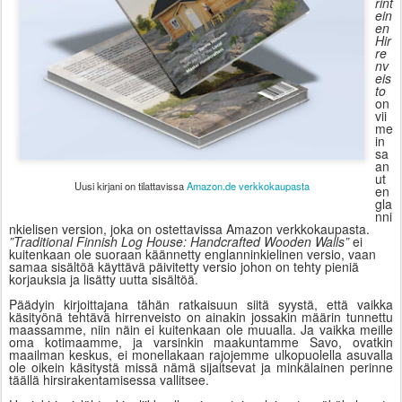
rint
ein
en
Hir
re
nv
eis
to
on
vii
me
in
sa
an
ut
Uusi kirjani on tilattavissa
Amazon.de verkkokaupasta
en
gla
nni
nkielisen version, joka on ostettavissa Amazon verkkokaupasta.
”Traditional Finnish Log House: Handcrafted Wooden Walls”
ei
kuitenkaan ole suoraan käännetty englanninkielinen versio, vaan
samaa sisältöä käyttävä päivitetty versio johon on tehty pieniä
korjauksia ja lisätty uutta sisältöä.
Päädyin kirjoittajana tähän ratkaisuun siitä syystä, että vaikka
käsityönä tehtävä hirrenveisto on ainakin jossakin määrin tunnettu
maassamme, niin näin ei kuitenkaan ole muualla. Ja vaikka meille
oma kotimaamme, ja varsinkin maakuntamme Savo, ovatkin
maailman keskus, ei monellakaan rajojemme ulkopuolella asuvalla
ole oikein käsitystä missä nämä sijaitsevat ja minkälainen perinne
täällä hirsirakentamisessa vallitsee.