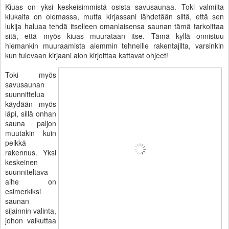
Kiuas on yksi keskeisimmistä osista savusaunaa. Toki valmiita
kiukaita on olemassa, mutta kirjassani lähdetään siitä, että sen
lukija haluaa tehdä itselleen omanlaisensa saunan tämä tarkoittaa
sitä, että myös kiuas muurataan itse. Tämä kyllä onnistuu
hiemankin muuraamista aiemmin tehneille rakentajilta, varsinkin
kun tulevaan kirjaani aion kirjoittaa kattavat ohjeet!
Toki myös
savusaunan
suunnittelua
käydään myös
läpi, sillä onhan
sauna paljon
muutakin kuin
pelkkä
rakennus. Yksi
keskeinen
suunniteltava
aihe on
esimerkiksi
saunan
sijainnin valinta,
johon vaikuttaa