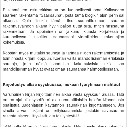
Ensimmäinen esimerkkisauna on luonnollisesti oma Kallaveden
saareen rakentama ”Saarisauna”, josta tämä blogikin alun perin sai
alkunsa. Opin itsekin tämän itse suunnittelemani saunan
rakennusvaiheen aikana hyvin paljon uutta siitä, miten hirsisauna
rakennetaan. Ja oppiminen on jatkunut kiuasta korjatessa ja
kuunnellessani useitten saunassani vierailleiden rakentajien
kokemuksia.
Koostan myös muitakin saunoja ja tarinaa niiden rakentamisesta ja
toiminnasta kirjani loppuun. Koetan valita mahdollisimman erialaisia
saunoja, jotta näistä saaduista kokemuksista lukija saa
mahdollisimman hyvät eväät omaa saunaansa hahmotellessaan.
Kirjoitustyö alkaa syyskuussa, mukaan työryhmään mahtuu!
Varsinainen kirjan kirjoittaminen alkaa vasta syyskuun alussa. Tätä
ennen ajattelin kysellä eri alan ammattilaisilta heidän kiinnostusta
osallistua uudenlaisen käytännön saunakirjan kirjoittamiseen. Jos
sinulla arvon lukijani on erityisosaamista jostakin savusaunan
rakentamiseen liittyvästä, ota toki yhteyttä!
Tällä hetkellä on vielä avoinna, tuleeko kirjani ensin ulos englannin-