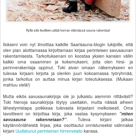
Kyllä sitä itselleen pitää kerran elämässä sauna rakentaa!
Ilokseni voin nyt ilmoittaa kaikille Saarisauna-blogin lukijoille, että
olen pian aloittamassa kirjoittamaan kirjaa perinteisen savusaunan
rakentamisesta. Tarkoituksenani on koostaa yksien kansien väliin
kaikki oma osaaminen ja kokemukseni, joita olen hirsi- ja
perinnerakentaja oppinut. Toki aivan omaan näkemykseen en
tulevaa kirjaani kirjoita ja olenkin juuri kokoamassa työryhmää,
jonka tarkoitus on auttaa minua kirjan toteutuksessa. (Mukaan
mahtuu vielä!)
Mutta eikös savusaunakirjoja ole jo julkaistu aiemmin riittävästi?
Toki hienoja saunakirjoja löytyy useitakin, mutta näissä aiheen
lähestymistapa poikkeaa tulevasta kirjastani melkoisesti. Oma
tavoitteeni on kirjoittaa kirja, joka vastaa kysymykseen
”miten
savusauna rakennetaan?”
. Tuleva kirjani jatkaa
käytännönläheistä linjaa, joka osoittautui onnistuneeksi valinnaksi
kirjani
Uudistunut perinteinen hirrenveisto
kanssa.