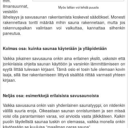
mm.
ilmansuunnat,
Myös lattian voi tehdä puusta
vesistön
läheisyys ja savusaunan rakentamista koskevat säädökset. Monesti
rakennettava tontti määrää mihin sauna rakennetaan, mutta jos
rakennuspaikan valintaan voi vaikuttaa, kannattaa siihenkin
paneutua.
Kolmas osa: kuinka saunaa käytetään ja ylläpidetään
Vaikka jokainen savusauna onkin aina erilainen yksilö, uskoisin että
jonkinlaisia ohjeita saunan käyttöön ja varsinkin lämmittämiseen on
syytä liittää tulevaan kirjaani. Tämä osio ei tosin tule olemaan kovin
laaja, sillä itse rakentamiseen liittyvä sisältöä riittää varmasti yhteen
kirjaan.
Neljäs osa: esimerkkejä erilaisista savusaunoista
Vaikka savusauna onkin vain yhdenlainen saunatyyppi, on niidenkin
välillä suuria eroja. Oikeastaan saunan onnistumisen ja sen missä
voisi olla parantamisen varaa, voi arvioida vasta jälkikäteen. Kaikin
puolin täydellistä saunaa tuskin on olemassa, vaikka monella onkin
käytössään se kuuluisa ”maailman paras sauna”.