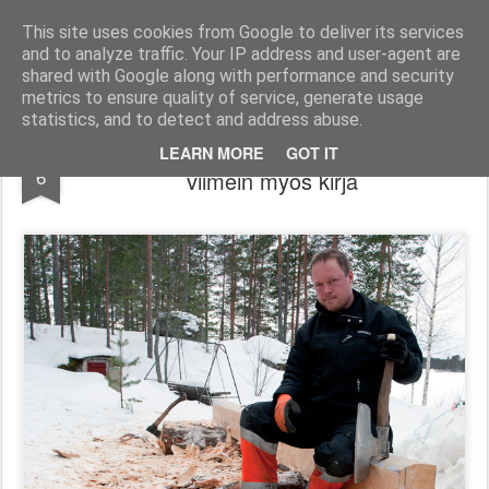
Kokemuksia savusaunasta ja hirsirakentamisesta
This site uses cookies from Google to deliver its services
and to analyze traffic. Your IP address and user-agent are
Pages
shared with Google along with performance and security
metrics to ensure quality of service, generate usage
statistics, and to detect and address abuse.
Savusaunan rakentamisesta tulossa
JUN
LEARN MORE
GOT IT
6
viimein myös kirja