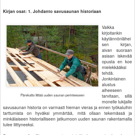
Kirjan osat: 1. Johdanto savusaunan historiaan
Vaikka
kirjoitankin
käytännönlähei
sen kirjan,
aivan suoraan
asiaan iskevää
opusta en koe
mielekkääksi
tehdä.
Jonkinlainen
alustus
aiheeseen
Pärekatto liittää uuden saunan perinteeseen
tarvitaan, sillä
monelle lukijalle
savusaunan historia on varmasti hieman vieras ja ennen työkaluihin
tarttumista on hyväksi ymmärtää, mitä ollaan tekemässä ja
minkälaiseen historialliseen jatkumoon uuden saunan rakentamalla
tulee liittyneeksi.