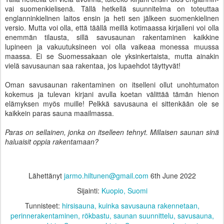
vai suomenkielisenä. Tällä hetkellä suunnitelma on toteuttaa
englanninkielinen laitos ensin ja heti sen jälkeen suomenkielinen
versio. Mutta voi olla, että täällä meillä kotimaassa kirjalleni voi olla
enemmän tilausta, sillä savusaunan rakentaminen kaikkine
lupineen ja vakuutuksineen voi olla vaikeaa monessa muussa
maassa. Ei se Suomessakaan ole yksinkertaista, mutta ainakin
vielä savusaunan saa rakentaa, jos lupaehdot täyttyvät!
Oman savusaunan rakentaminen on itselleni ollut unohtumaton
kokemus ja tulevan kirjani avulla koetan välittää tämän hienon
elämyksen myös muille! Pelkkä savusauna ei sittenkään ole se
kaikkein paras sauna maailmassa.
Paras on sellainen, jonka on itselleen tehnyt. Millaisen saunan sinä
haluaisit oppia rakentamaan?
Lähettänyt
jarmo.hiltunen@gmail.com
6th June 2022
Sijainti:
Kuopio, Suomi
Tunnisteet:
hirsisauna
kuinka savusauna rakennetaan
perinnerakentaminen
rökbastu
saunan suunnittelu
savusauna