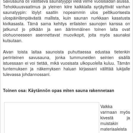
Savusauna oli vallitseva saunatyyppi vielä viime vuosisadan alussa.
Tehokkuusvaatimus ja yleinen kiire kaikkialla syrjäyttivät vanhan
saunatyypin: löylyt saatiin nopeammin ulos peltikuorisesta
ulospäinlämpiävästä mallista, kuin saunan nurkkaan kasatusta
kivikasasta. Tämä sama kehitys erilaisten saunojen kanssa on
jatkunut jo pitkään ja sen äärimmäinen toinen laita ovat
olohuoneeseen asennettavat muovikopit, joita myös saunaksi
kutsutaan.
Aivan toista laitaa saunoista puhuttaessa edustaa tietenkin
perinteinen savusauna, jonka tummuneiden seinien sisällä
istuessaan ei voi tietää, mikä vuosisata ulkopuolella kuluu. Tämän
tuntemuksen ja näkemyksen haluan kirjassani välittää lukijalle
tulevassa johdannossani.
Toinen osa: Käytännön opas miten sauna rakennetaan
Vaikka
varmaan myös
kivestä ja
muistakin
materiaaleista