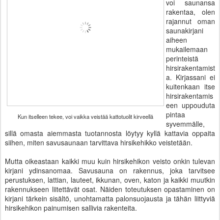
voi saunansa
rakentaa, olen
rajannut oman
saunakirjani
aiheen
mukailemaan
perinteistä
hirsirakentamist
a. Kirjassani ei
kuitenkaan itse
hirsirakentamis
een uppouduta
pintaa
Kun itselleen tekee, voi vaikka veistää kattotuolit kirveellä
syvemmälle,
sillä omasta aiemmasta tuotannosta löytyy kyllä kattavia oppaita
siihen, miten savusaunaan tarvittava hirsikehikko veistetään.
Mutta oikeastaan kaikki muu kuin hirsikehikon veisto onkin tulevan
kirjani ydinsanomaa. Savusauna on rakennus, joka tarvitsee
perustuksen, lattian, lauteet, ikkunan, oven, katon ja kaikki muutkin
rakennukseen liitettävät osat. Näiden toteutuksen opastaminen on
kirjani tärkein sisältö, unohtamatta palonsuojausta ja tähän liittyviä
hirsikehikon painumisen sallivia rakenteita.